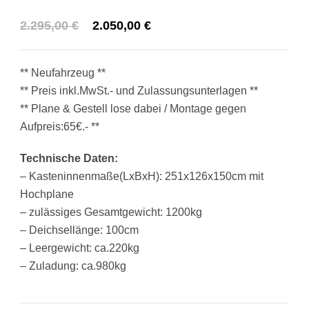
Ursprünglicher
Aktueller
2.295,00
€
2.050,00
€
Preis
Preis
war:
ist:
** Neufahrzeug **
2.295,00 €
2.050,00 €.
** Preis inkl.MwSt.- und Zulassungsunterlagen **
** Plane & Gestell lose dabei / Montage gegen
Aufpreis:65€.- **
Technische Daten:
– Kasteninnenmaße(LxBxH): 251x126x150cm mit
Hochplane
– zulässiges Gesamtgewicht: 1200kg
– Deichsellänge: 100cm
– Leergewicht: ca.220kg
– Zuladung: ca.980kg