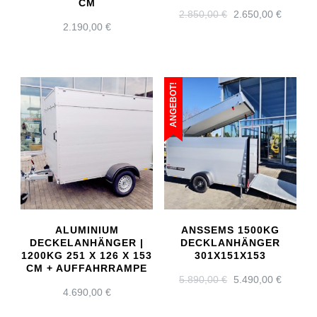
CM
URSPRÜNGLICH
AKTUE
2.850,00
€
2.650,00
€
2.190,00
€
PREIS
PREIS
WAR:
IST:
2.850,00 €
2.650,0
ANGEBOT!
ALUMINIUM
ANSSEMS 1500KG
DECKELANHÄNGER |
DECKLANHÄNGER
1200KG 251 X 126 X 153
301X151X153
CM + AUFFAHRRAMPE
URSPRÜNGLICH
AKTUE
5.890,00
€
5.490,00
€
4.690,00
€
PREIS
PREIS
WAR:
IST: