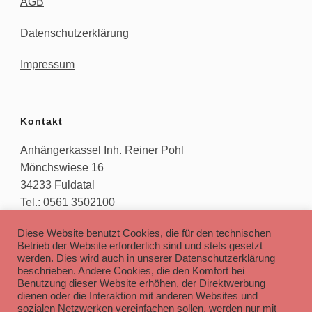
AGB
Datenschutzerklärung
Impressum
Kontakt
Anhängerkassel Inh. Reiner Pohl
Mönchswiese 16
34233 Fuldatal
Tel.: 0561 3502100
E-Mail: info[at]anhaengerkassel.de
Diese Website benutzt Cookies, die für den technischen
Betrieb der Website erforderlich sind und stets gesetzt
werden. Dies wird auch in unserer Datenschutzerklärung
beschrieben. Andere Cookies, die den Komfort bei
Öffnungszeiten
Benutzung dieser Website erhöhen, der Direktwerbung
dienen oder die Interaktion mit anderen Websites und
Mo. – Fr. : 09:30 – 12:00 & 13:00 – 18:00
sozialen Netzwerken vereinfachen sollen, werden nur mit