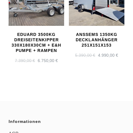
EDUARD 3500KG
ANSSEMS 1350KG
DREISEITENKIPPER
DECKLANHÄNGER
330X180X30CM + E&H
251X151X153
PUMPE + RAMPEN
URSPRÜNGLICH
AKTUE
5.390,00
€
4.990,00
€
URSPRÜNGLICHER
AKTUELLER
7.390,00
€
6.750,00
€
PREIS
PREIS
PREIS
PREIS
WAR:
IST:
WAR:
IST:
5.390,00 €
4.990,0
7.390,00 €
6.750,00 €.
Informationen