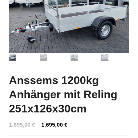
Anssems 1200kg
Anhänger mit Reling
251x126x30cm
Ursprünglicher
Aktueller
1.895,00
€
1.695,00
€
Preis
Preis