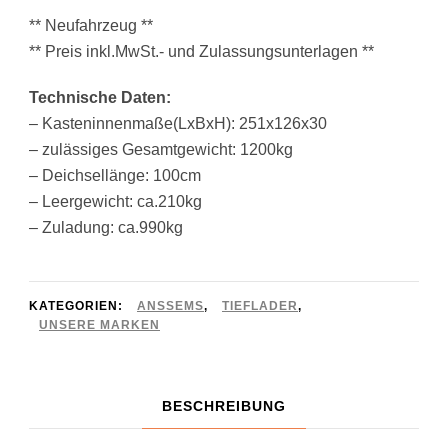
war:
ist:
** Neufahrzeug **
1.895,00 €
1.695,00 €.
** Preis inkl.MwSt.- und Zulassungsunterlagen **
Technische Daten:
– Kasteninnenmaße(LxBxH): 251x126x30
– zulässiges Gesamtgewicht: 1200kg
– Deichsellänge: 100cm
– Leergewicht: ca.210kg
– Zuladung: ca.990kg
KATEGORIEN:
ANSSEMS
,
TIEFLADER
,
UNSERE MARKEN
BESCHREIBUNG