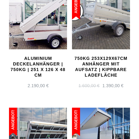
ANGEBOT!
ALUMINIUM
750KG 253X129X67CM
DECKELANHÄNGER |
ANHÄNGER MIT
750KG | 251 X 126 X 48
AUFSATZ | KIPPBARE
CM
LADEFLÄCHE
URSPRÜNGLICH
AKTUE
2.190,00
€
1.600,00
€
1.390,00
€
PREIS
PREIS
WAR:
IST:
1.600,00 €
1.390,0
ANGEBOT!
ANGEBOT!