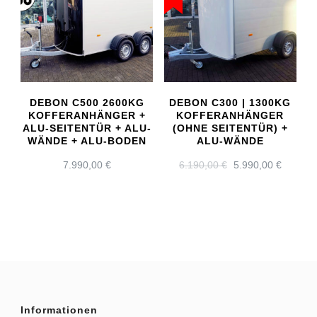
DEBON C500 2600KG
DEBON C300 | 1300KG
KOFFERANHÄNGER +
KOFFERANHÄNGER
ALU-SEITENTÜR + ALU-
(OHNE SEITENTÜR) +
WÄNDE + ALU-BODEN
ALU-WÄNDE
URSPRÜNGLICH
AKTUE
7.990,00
€
6.190,00
€
5.990,00
€
PREIS
PREIS
WAR:
IST:
6.190,00 €
5.990,0
Informationen