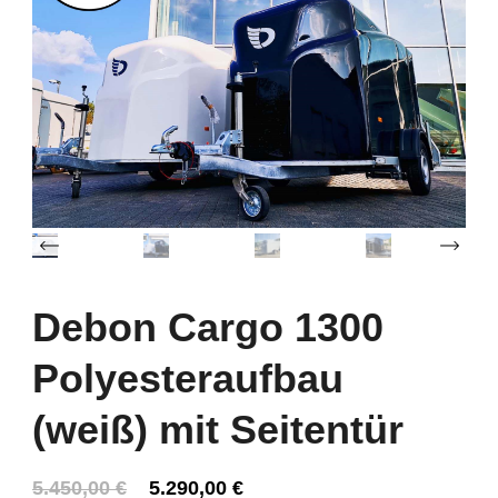
‹
Debon Cargo 1300
Polyesteraufbau
(weiß) mit Seitentür
Ursprünglicher
Aktueller
5.450,00
€
5.290,00
€