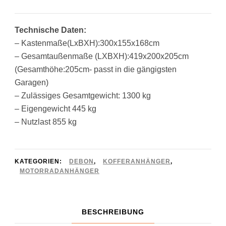
Preis
Preis
war:
ist:
Technische Daten:
5.450,00 €
5.290,00 €.
– Kastenmaße(LxBXH):300x155x168cm
– Gesamtaußenmaße (LXBXH):419x200x205cm
(Gesamthöhe:205cm- passt in die gängigsten
Garagen)
– Zulässiges Gesamtgewicht: 1300 kg
– Eigengewicht 445 kg
– Nutzlast 855 kg
KATEGORIEN:
DEBON
,
KOFFERANHÄNGER
,
MOTORRADANHÄNGER
BESCHREIBUNG