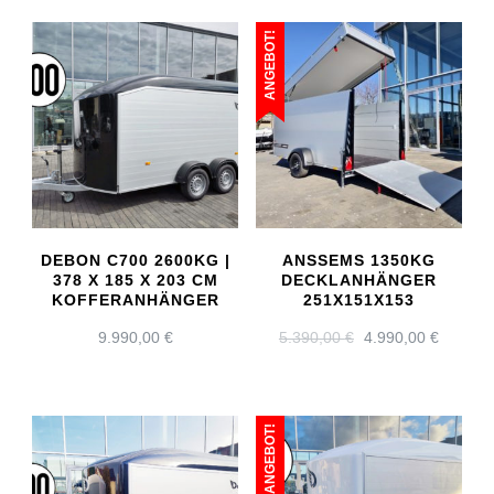
ANGEBOT!
DEBON C700 2600KG |
ANSSEMS 1350KG
378 X 185 X 203 CM
DECKLANHÄNGER
KOFFERANHÄNGER
251X151X153
URSPRÜNGLICH
AKTUE
9.990,00
€
5.390,00
€
4.990,00
€
PREIS
PREIS
WAR:
IST:
5.390,00 €
4.990,0
ANGEBOT!