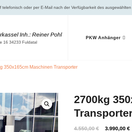
uf telefonisch oder per E-Mail nach der Verfügbarkeit des ausgewählte
kassel Inh.: Reiner Pohl
PKW Anhänger
 16 34233 Fuldatal
g 350x165cm Maschinen Transporter
2700kg 35
Transporte
Ursprüngli
4.550,00
€
3.990,00
€