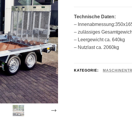
Preis
war:
i
Technische Daten:
4.550,00 €
– Innenabmessung:350x1
– zulässiges Gesamtgewich
– Leergewicht ca. 640kg
– Nutzlast ca. 2060kg
KATEGORIE:
MASCHINENT
›