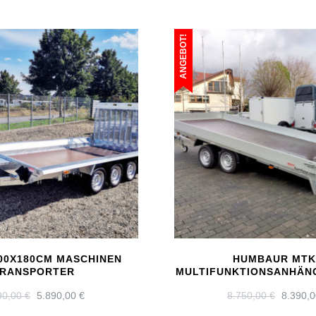
ANGEBOT!
00X180CM MASCHINEN
HUMBAUR MT
RANSPORTER
MULTIFUNKTIONSANHÄN
URSPRÜNGLICHER
AKTUELLER
URSPR
90,00
€
5.890,00
€
8.750,00
€
8.390,
PREIS
PREIS
PREIS