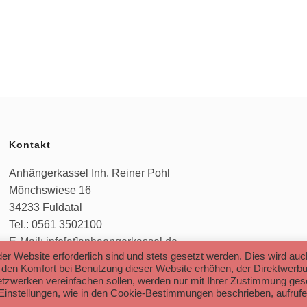
WAR:
IST:
WAR:
6.390,00 €
5.890,00 €.
8.750,0
Kontakt
Anhängerkassel Inh. Reiner Pohl
Mönchswiese 16
34233 Fuldatal
Tel.: 0561 3502100
E-Mail: info[at]anhaengerkassel.de
er Website erforderlich sind und stets gesetzt werden. Dies wird auc
 den Komfort bei Benutzung dieser Website erhöhen, der Direktwerb
etzwerken vereinfachen sollen, werden nur mit Ihrer Zustimmung gese
-Einstellungen, wie in den Cookie-Bestimmungen beschrieben, aufrufe