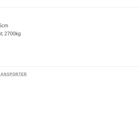
Preis
st:
3.990,00 €.
65cm
t; 2700kg
RANSPORTER