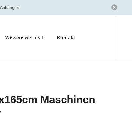
n Anhängers.
Wissenswertes
Kontakt
0x165cm Maschinen
r
cher
Aktueller