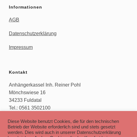
Informationen
AGB
Datenschutzerklärung
Impressum
Kontakt
Anhängerkassel Inh. Reiner Pohl
Mönchswiese 16
34233 Fuldatal
Tel.: 0561 3502100
E-Mail: info[at]anhaengerkassel.de
Diese Website benutzt Cookies, die für den technischen
Betrieb der Website erforderlich sind und stets gesetzt
werden. Dies wird auch in unserer Datenschutzerklärung