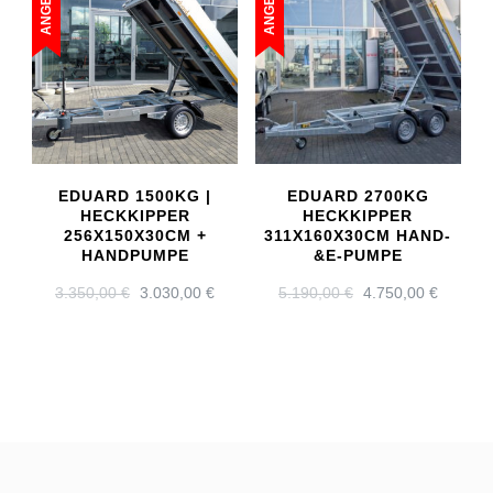
ANGEBOT!
ANGEBOT!
EDUARD 1500KG |
EDUARD 2700KG
HECKKIPPER
HECKKIPPER
256X150X30CM +
311X160X30CM HAND-
HANDPUMPE
&E-PUMPE
URSPRÜNGLICHER
AKTUELLER
URSPRÜNGLICH
AKTUE
3.350,00
€
3.030,00
€
5.190,00
€
4.750,00
€
PREIS
PREIS
PREIS
PREIS
WAR:
IST:
WAR:
IST:
3.350,00 €
3.030,00 €.
5.190,00 €
4.750,0