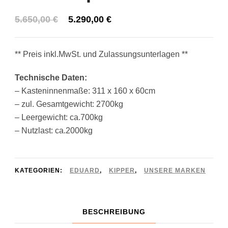
Ursprünglicher
Aktueller
5.650,00
€
5.290,00
€
Preis
Preis
war:
ist:
** Preis inkl.MwSt. und Zulassungsunterlagen **
5.650,00 €
5.290,00 €.
Technische Daten:
– Kasteninnenmaße: 311 x 160 x 60cm
– zul. Gesamtgewicht: 2700kg
– Leergewicht: ca.700kg
– Nutzlast: ca.2000kg
KATEGORIEN:
EDUARD
,
KIPPER
,
UNSERE MARKEN
BESCHREIBUNG