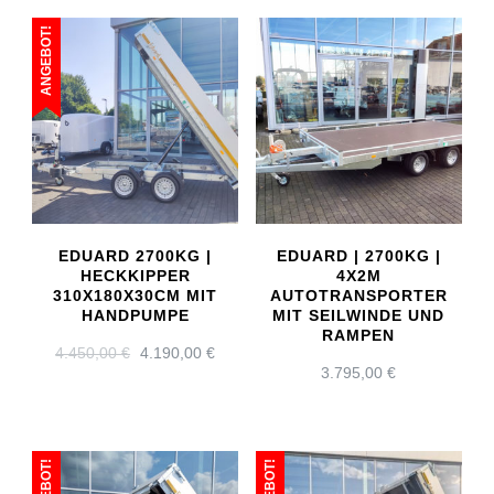
ANGEBOT!
EDUARD 2700KG |
EDUARD | 2700KG |
HECKKIPPER
4X2M
310X180X30CM MIT
AUTOTRANSPORTER
HANDPUMPE
MIT SEILWINDE UND
RAMPEN
URSPRÜNGLICHER
AKTUELLER
4.450,00
€
4.190,00
€
3.795,00
€
PREIS
PREIS
WAR:
IST:
4.450,00 €
4.190,00 €.